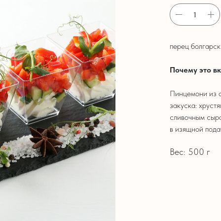
перец болгарск
Почему это в
Пинцемони из о
закуска: хруст
сливочным сыро
в изящной пода
Вес: 500 г