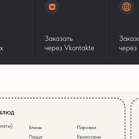
Заказать
Заказ
x
через Vkontakte
через
 БЛЮД
алаты)
Блины
Пирожки
Пицца
Круассаны