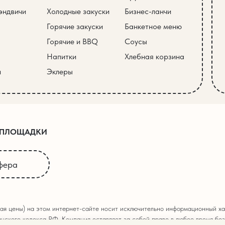
эндвичи
Холодные закуски
Бизнес-ланчи
Горячие закуски
Банкетное меню
Горячие и BBQ
Соусы
Напитки
Хлебная корзина
и
Эклеры
 ПЛОЩАДКИ
фера
ая цены) на этом интернет-сайте носит исключительно информационный хар
нского кодекса РФ. Компания оставляет за собой право в любое время без