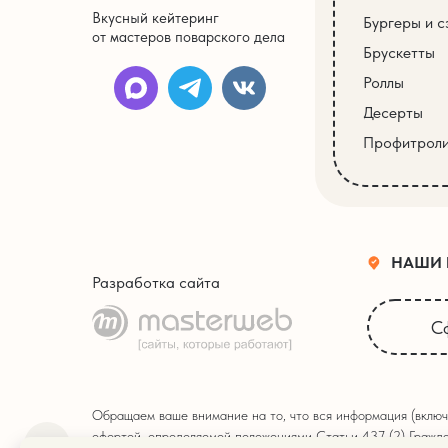
Вкусный кейтеринг
Бургеры и с
от мастеров поварского дела
Брускетты
Роллы
Десерты
Профитрол
НАШИ
Разработка сайта
С
Обращаем ваше внимание на то, что вся информация (включ
офертой, определяемой положениями Статьи 437 (2) Гражда