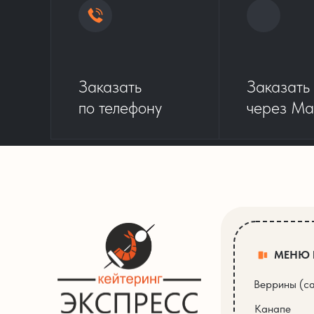
Заказать
Заказать
по телефону
через Ma
МЕНЮ
Веррины (с
Канапе