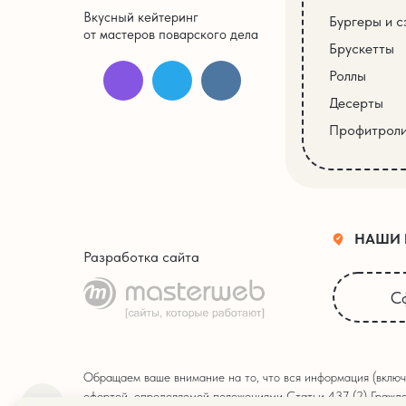
Вкусный кейтеринг
Бургеры и с
от мастеров поварского дела
Брускетты
Роллы
Десерты
Профитрол
НАШИ
Разработка сайта
С
Обращаем ваше внимание на то, что вся информация (включ
офертой, определяемой положениями Статьи 437 (2) Гражда