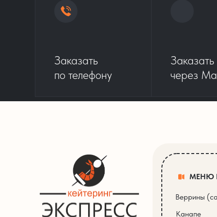
Заказать
Заказать
по телефону
через Ma
МЕНЮ
Веррины (с
Канапе