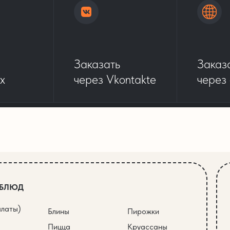
Заказать
Заказ
x
через Vkontakte
через
 БЛЮД
алаты)
Блины
Пирожки
Пицца
Круассаны