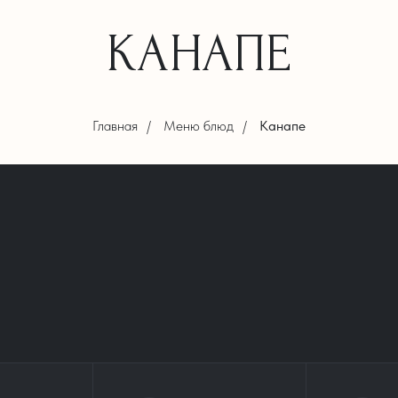
КАНАПЕ
Главная
/
Меню блюд
/
Канапе