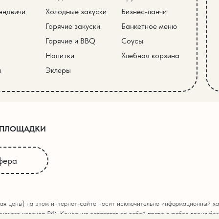
эндвичи
Холодные закуски
Бизнес-ланчи
Горячие закуски
Банкетное меню
Горячие и BBQ
Соусы
Напитки
Хлебная корзина
и
Эклеры
 ПЛОЩАДКИ
фера
ая цены) на этом интернет-сайте носит исключительно информационный хар
нского кодекса РФ. Компания оставляет за собой право в любое время без