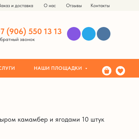
Заказ и доставка
О нас
Отзывы
Контакты
НАШИ ПЛОЩАДКИ
ЗА
7 (906) 550 13 13
братный звонок
СЛУГИ
НАШИ ПЛОЩАДКИ
сыром камамбер и ягодами 10 штук