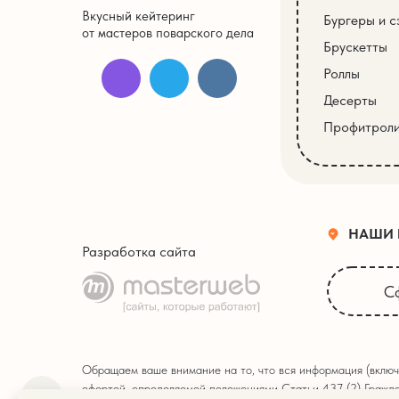
Вкусный кейтеринг
Бургеры и с
от мастеров поварского дела
Брускетты
Роллы
Десерты
Профитрол
НАШИ
Разработка сайта
С
Обращаем ваше внимание на то, что вся информация (включ
офертой, определяемой положениями Статьи 437 (2) Гражда