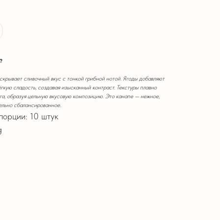
?
крывает сливочный вкус с тонкой грибной нотой. Ягоды добавляют
ёгкую сладость, создавая изысканный контраст. Текстуры плавно
уга, образуя цельную вкусовую композицию. Это канапе — нежное,
ельно сбалансированное.
порции: 10 штук
g