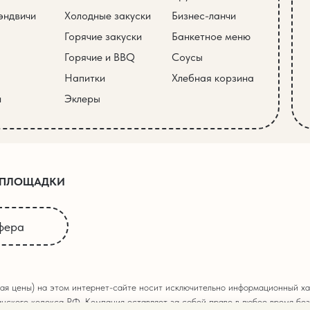
эндвичи
Холодные закуски
Бизнес-ланчи
Горячие закуски
Банкетное меню
Горячие и BBQ
Соусы
Напитки
Хлебная корзина
и
Эклеры
 ПЛОЩАДКИ
фера
ая цены) на этом интернет-сайте носит исключительно информационный хар
нского кодекса РФ. Компания оставляет за собой право в любое время без