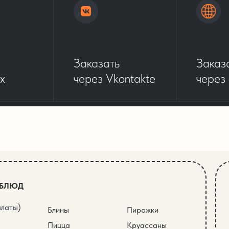
Заказать
Заказ
x
через Vkontakte
через
 БЛЮД
алаты)
Блины
Пирожки
Пицца
Круассаны