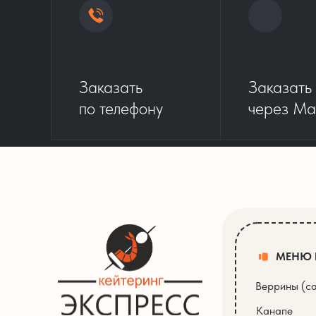
Заказать
Заказать
по телефону
через Ma
МЕНЮ
Веррины (с
Канапе