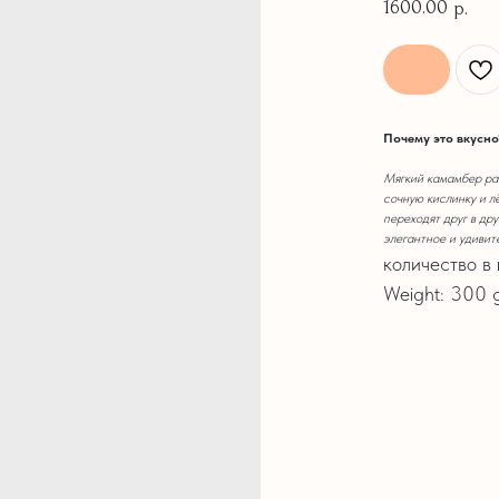
1600.00
р.
Почему это вкусно
Мягкий камамбер рас
сочную кислинку и л
переходят друг в др
элегантное и удивит
количество в 
Weight: 300 