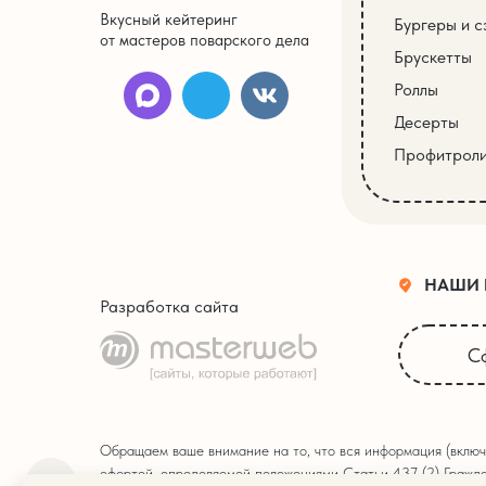
Вкусный кейтеринг
Бургеры и с
от мастеров поварского дела
Брускетты
Роллы
Десерты
Профитрол
НАШИ
Разработка сайта
С
Обращаем ваше внимание на то, что вся информация (включ
офертой, определяемой положениями Статьи 437 (2) Гражда