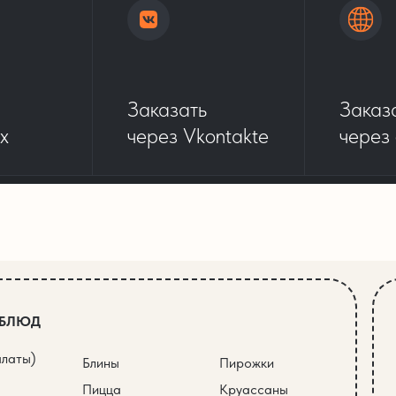
Заказать
Заказ
x
через Vkontakte
через
 БЛЮД
алаты)
Блины
Пирожки
Пицца
Круассаны