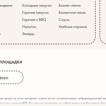
эндвичи
Холодные закуски
Бизнес-ланчи
Горячие закуски
Банкетное меню
Горячие и BBQ
Соусы
Напитки
Хлебная корзина
и
Эклеры
 ПЛОЩАДКИ
фера
ая цены) на этом интернет-сайте носит исключительно информационный хар
нского кодекса РФ. Компания оставляет за собой право в любое время без