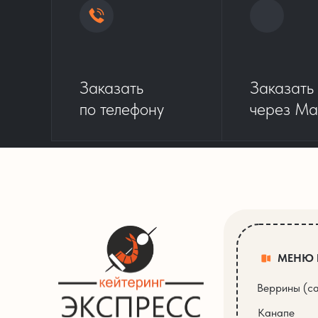
Заказать
Заказать
по телефону
через Ma
МЕНЮ
Веррины (с
Канапе