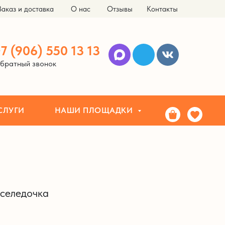
Заказ и доставка
О нас
Отзывы
Контакты
НАШИ ПЛОЩАДКИ
ЗА
7 (906) 550 13 13
братный звонок
СЛУГИ
НАШИ ПЛОЩАДКИ
 селедочка