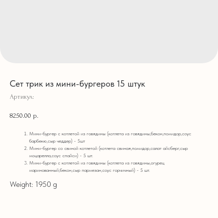
Сет трик из мини-бургеров 15 штук
Артикул:
8250.00
р.
Мини-бургер с котлетой из говядины (котлета из говядины,бекон,помидор,соус
барбекю,сыр чеддер) - 5шт
Мини-бургер со свиной котлетой (котлета свиная,помидор,салат айсберг,сыр
моцарелла,соус спайси) - 5 шт.
Мини-бургер с котлетой из говядины (котлета из говядины,огурец
маринованный,бекон,сыр пармезан,соус горчичный) - 5 шт.
Weight: 1950 g